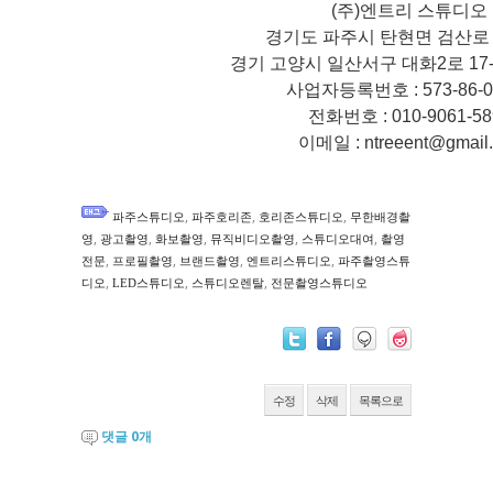
(주)엔트리 스튜디오
경기도 파주시 탄현면 검산로 4
경기 고양시 일산서구 대화2로 17-5
사업자등록번호 : 573-86-0
전화번호 : 010-9061-5
이메일 : ntreeent@gmail
,
,
,
파주스튜디오
파주호리존
호리존스튜디오
무한배경촬
,
,
,
,
,
영
광고촬영
화보촬영
뮤직비디오촬영
스튜디오대여
촬영
,
,
,
,
전문
프로필촬영
브랜드촬영
엔트리스튜디오
파주촬영스튜
,
,
,
디오
LED스튜디오
스튜디오렌탈
전문촬영스튜디오
수정
삭제
목록으로
댓글
0
개