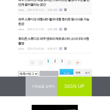
단계 끌어올리는 공간
admin
2024.11.01 12:12
조회 2066
|
|
파주 스튜디오 대형 LED 월과 대형 호리존 동시사용 가능
한곳
admin
2024.11.01 11:45
조회 2088
|
|
호리존 스튜디오 파주 엔트리 메트로시티 소녀시대 서현
촬영
admin
2024.10.24 05:44
조회 1871
|
|
1
2
3
목록
쓰기
SIGN UP