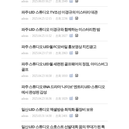
admin
2025.06.03 16:27
조회 2049
|
|
파주 LED 스튜디오 TV조선 이경규의 미스터리 대관
admin
2025.04.25 12:15
조회 2236
|
|
파주 LED 스튜디오 이경규와 함께하는 미스터리한 밤
admin
2025.04.25 11:52
조회 2027
|
|
파주 스튜디오 LED월 FC모바일 홍보영상 치킨광고
admin
2025.04.23 17:18
조회 2063
|
|
파주 스튜디오 LED월 세련된 골프웨어의 정점, 아이스버그
골프
admin
2025.04.23 16:58
조회 1810
|
|
파주 스튜디오 ENA 드라마 ‘나미브’ 엔트리 LED 스튜디오
에서 완성된 감성
admin
2025.04.23 16:36
조회 1829
|
|
일산 LED 스튜디오 엑셀방송 최적화 풀장비 보유
admin
2025.03.31 14:30
조회 2401
|
|
일산 LED 스튜디오 쇼호스트 선발대회 꿈의 무대가 된 특