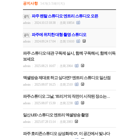
공지사항
54개(1/3페이지)
파주 렌탈 스튜디오 엔트리 스튜디오 오픈
admin
2024.10.13 18:38
조회 10854
|
|
파주에 위치한 대형 촬영 스튜디오
admin
2024.09.24 17:04
조회 11610
|
|
파주 스튜디오 대관 구독제 실시, 함께 구독해서, 함께 이득
보세요
admin
2025.08.21 16:07
조회 2064
|
|
엑셀방송 제대로 하고 싶다면? 엔트리 스튜디오 일산점
admin
2025.08.07 16:25
조회 2510
|
|
파주스튜디오 그날, ‘트리거’의 작전이 시작된 장소는…
admin
2025.08.07 15:30
조회 2238
|
|
일산 LED 스튜디오 엔트리 엑셀방송 촬영
admin
2025.07.28 15:14
조회 2083
|
|
파주 호리존스튜디오 삼성화재 CF, 이 공간에서 빛나다